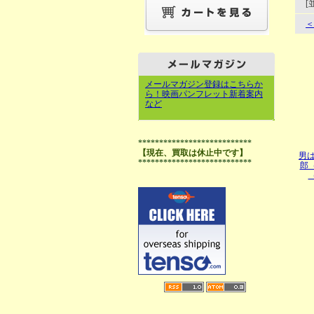
[
＜
メールマガジン登録はこちらか
ら！映画パンフレット新着案内
など
***************************
【現在、買取は休止中です】
男
***************************
郎