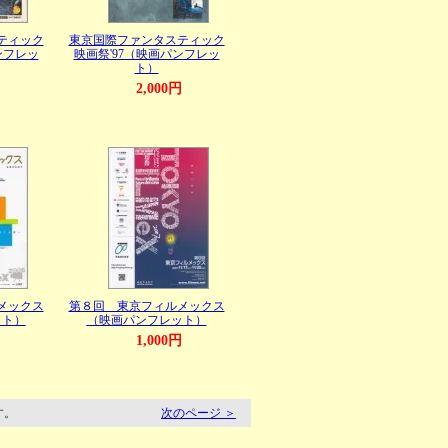
ティック
東京国際ファンタスティック
ンフレッ
映画祭'97（映画パンフレッ
ト）
円
2,000円
メックス
第８回 東京フィルメックス
ット）
（映画パンフレット）
円
1,000円
す。
次のページ ＞