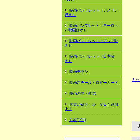
映画パンフレット（アメリカ
映画）
映画パンフレット（ヨーロッ
パ映画ほか）
映画パンフレット（アジア映
画）
映画パンフレット（日本映
画）
映画チラシ
ミッ
映画スチール・ロビーカード
映画の本・雑誌
お買い得セール ※日々追加
中！
新着(7/14)