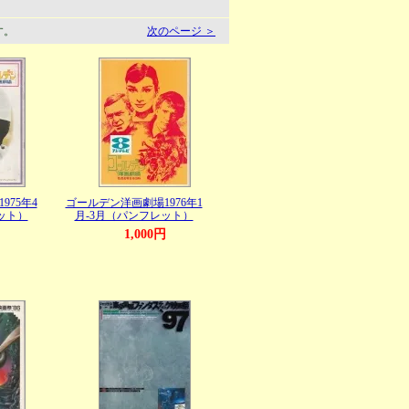
す。
次のページ ＞
975年4
ゴールデン洋画劇場1976年1
ット）
月-3月（パンフレット）
円
1,000円