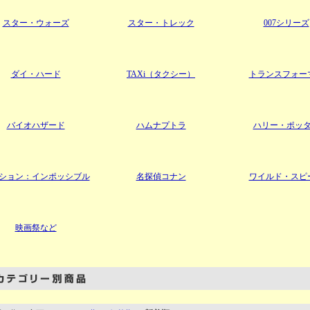
スター・ウォーズ
スター・トレック
007シリーズ
ダイ・ハード
TAXi（タクシー）
トランスフォー
バイオハザード
ハムナプトラ
ハリー・ポッ
ション：インポッシブル
名探偵コナン
ワイルド・スピ
映画祭など