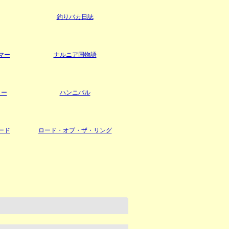
釣りバカ日誌
マー
ナルニア国物語
ター
ハンニバル
ード
ロード・オブ・ザ・リング