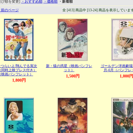
並び順を変更]
・おすすめ順
・価格順
・新着順
 前のページ
全 [413] 商品中 [13-24] 商品を表示していま
はつらいよ/翔んでる寅次
新・猿の惑星（映画パンフレ
ゴールデン洋画劇場1
（同時上映プレス付き）
ット）
月-6月（パンフレ
（映画パンフレット）
1,500円
1,000
1,800円