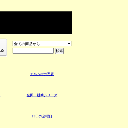
エルム街の悪夢
ー
金田一耕助シリーズ
13日の金曜日