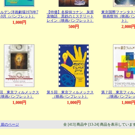
ルデン洋画劇場1976年7
【特価】名探偵コナン 灰原
東京国際ファンタス
-9月（パンフレット）
哀物語 黒鉄のミステリート
映画祭'86（映画パ
レイン（映画パンフレット）
ト）
1,000円
500円
2,000
回 東京フィルメックス
第５回 東京フィルメックス
第７回 東京フィル
（映画パンフレット）
（映画パンフレット）
（映画パンフレ
1,000円
1,000円
1,000
 前のページ
全 [413] 商品中 [13-24] 商品を表示していま