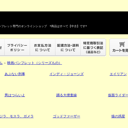
フレット専門のオンラインショップ *商品はすべて【中古】です*
ム
映画パンフレット（シリーズもの）
＞
あぶない刑事
インディ・ジョーンズ
エイリアン
男はつらいよ
踊る大捜査線
仮面ライダ
ジラ、モスラ、ガメラ
ゴッドファーザー
猿の惑星