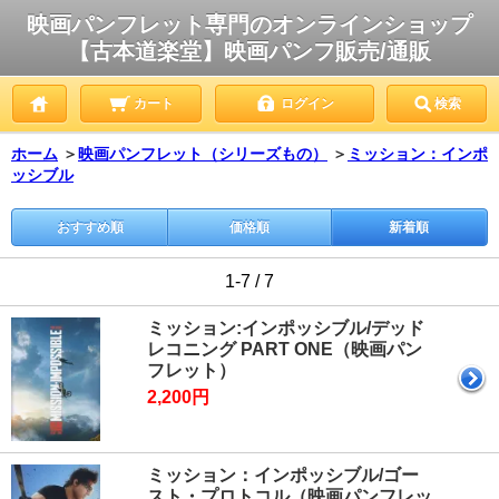
映画パンフレット専門のオンラインショップ
【古本道楽堂】映画パンフ販売/通販
カート
ログイン
検索
ホーム
＞
映画パンフレット（シリーズもの）
＞
ミッション：インポ
ッシブル
おすすめ順
価格順
新着順
1-7 / 7
ミッション:インポッシブル/デッド
レコニング PART ONE（映画パン
フレット）
2,200円
ミッション：インポッシブル/ゴー
スト・プロトコル（映画パンフレッ