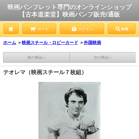
映画パンフレット専門のオンラインショップ
【古本道楽堂】映画パンフ販売/通販
カート
ログイン
検索
ホーム
＞
映画スチール・ロビーカード
＞
外国映画
前の商品へ
次の商品へ
テオレマ（映画スチール７枚組）