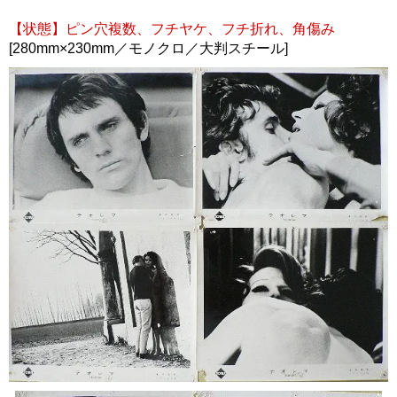
【状態】ピン穴複数、フチヤケ、フチ折れ、角傷み
[280mm×230mm／モノクロ／大判スチール]