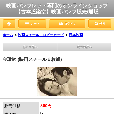
映画パンフレット専門のオンラインショップ
【古本道楽堂】映画パンフ販売/通販
カート
ログイン
検索
ホーム
＞
映画スチール・ロビーカード
＞
日本映画
前の商品へ
次の商品へ
金環蝕 (映画スチール６枚組)
販売価格
800円