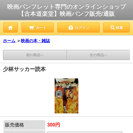
映画パンフレット専門のオンラインショップ
【古本道楽堂】映画パンフ販売/通販
カート
ログイン
検索
ホーム
＞
映画の本・雑誌
前の商品へ
次の商品へ
少林サッカー読本
販売価格
300円