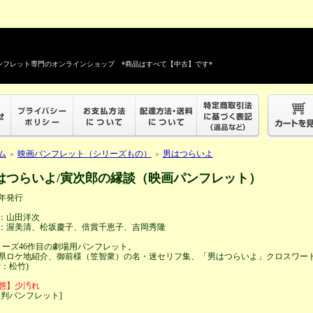
フレット専門のオンラインショップ *商品はすべて【中古】です*
ム
映画パンフレット（シリーズもの）
男はつらいよ
＞
＞
はつらいよ/寅次郎の縁談（映画パンフレット）
3年発行
：山田洋次
：渥美清、松坂慶子、倍賞千恵子、吉岡秀隆
リーズ46作目の劇場用パンフレット。
県ロケ地紹介、御前様（笠智衆）の名・迷セリフ集、「男はつらいよ」クロスワー
行：松竹)
態】少汚れ
４判パンフレット]