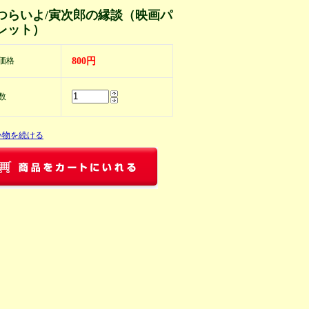
つらいよ/寅次郎の縁談（映画パ
レット）
価格
800円
数
い物を続ける