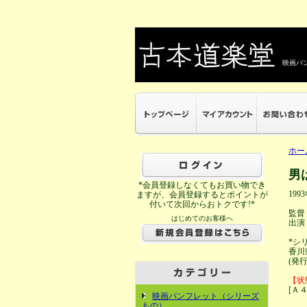
映画パン
ホー
男
*会員登録しなくてもお買い物でき
199
ますが、会員登録するとポイントが
付いて次回からおトクです!*
監督
はじめてのお客様へ
出演
*シ
香川
(発
【状
[Ａ
映画パンフレット（シリーズ
もの）