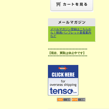
メールマガジン登録はこちらか
ら！映画パンフレット新着案内
など
***************************
【現在、買取は休止中です】
***************************