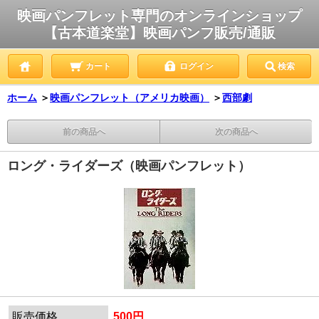
映画パンフレット専門のオンラインショップ
【古本道楽堂】映画パンフ販売/通販
カート
ログイン
検索
ホーム
＞
映画パンフレット（アメリカ映画）
＞
西部劇
前の商品へ
次の商品へ
ロング・ライダーズ（映画パンフレット）
販売価格
500円