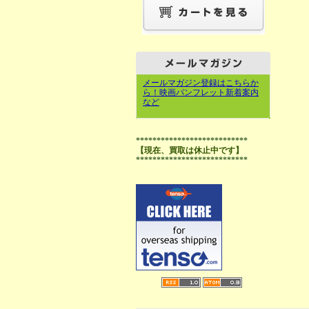
メールマガジン登録はこちらか
ら！映画パンフレット新着案内
など
***************************
【現在、買取は休止中です】
***************************