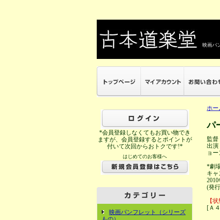
映画パン
ホー
パ
*会員登録しなくてもお買い物でき
監督
ますが、会員登録するとポイントが
出演
付いて次回からおトクです!*
ョー
はじめてのお客様へ
*劇
キャ
20
(発行
【状
[Ａ
映画パンフレット（シリーズ
もの）