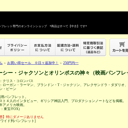
フレット専門のオンラインショップ *商品はすべて【中古】です*
ム
お買い得セール ※日々追加中！
250円均一
＞
＞
ーシー・ジャクソンとオリンポスの神々（映画パンフレ
：クリス・コロンバス
：ローガン・ラーマン、ブランドン・T・ジャクソン、アレクサンドラ・ダダリオ
ン・ビーン
場用パンフレット。
スト４人のインタビュー、ギリシア神話入門、プロダクションノートなどを掲載。
10年アメリカ映画。
：東宝/FOX)
態】特にダメージありません
４ワイド判パンフレット]