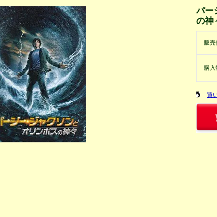
パー
の神
販売
購入
買