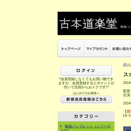
映画パン
ホー
ス
*会員登録しなくてもお買い物でき
202
ますが、会員登録するとポイントが
付いて次回からおトクです!*
監督
はじめてのお客様へ
出演
20
【状
[Ｂ
映画パンフレット（シリーズ
もの）