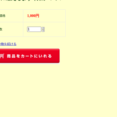
）
価格
1,000円
数
い物を続ける