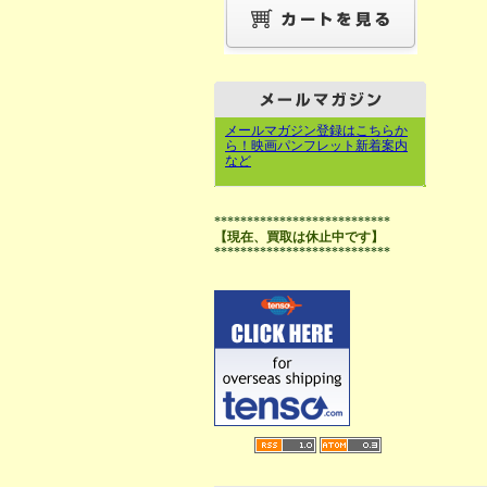
メールマガジン登録はこちらか
ら！映画パンフレット新着案内
など
***************************
【現在、買取は休止中です】
***************************