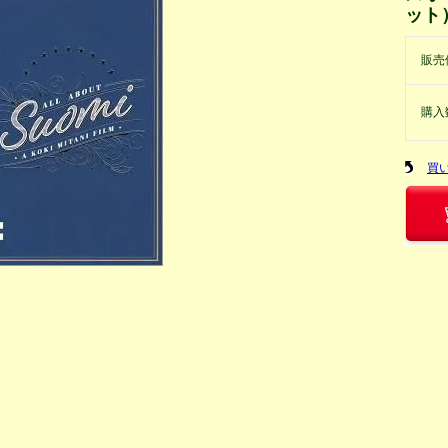
ット
販売
購入
買