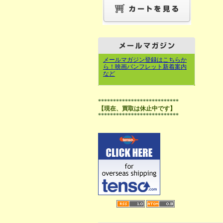
メールマガジン登録はこちらか
ら！映画パンフレット新着案内
など
***************************
【現在、買取は休止中です】
***************************