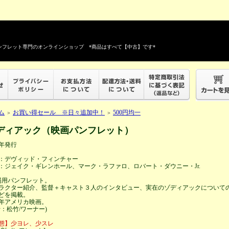
フレット専門のオンラインショップ *商品はすべて【中古】です*
ム
お買い得セール ※日々追加中！
500円均一
＞
＞
ディアック（映画パンフレット）
7年発行
：デヴィッド・フィンチャー
：ジェイク・ギレンホール、マーク・ラファロ、ロバート・ダウニー・Jr.
場用パンフレット。
ラクター紹介、監督＋キャスト３人のインタビュー、実在のゾディアックについて
どを掲載。
07年アメリカ映画。
行：松竹/ワーナー)
態】少ヨレ、少スレ