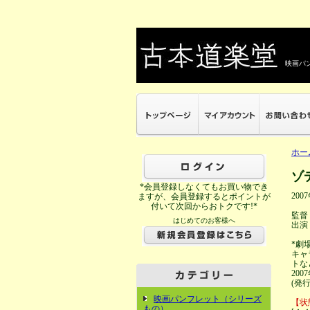
映画パン
ホー
ゾ
*会員登録しなくてもお買い物でき
200
ますが、会員登録するとポイントが
付いて次回からおトクです!*
監督
はじめてのお客様へ
出演
*劇
キャ
トな
20
(発
映画パンフレット（シリーズ
【状
もの）