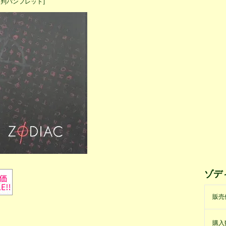
４判パンフレット]
ゾデ
販売
購入