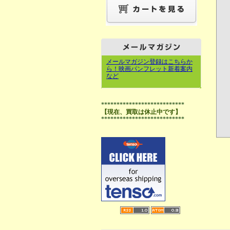
メールマガジン登録はこちらか
ら！映画パンフレット新着案内
など
***************************
【現在、買取は休止中です】
***************************