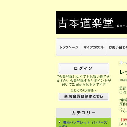
映画パン
ホー
レ
*会員登録しなくてもお買い物でき
199
ますが、会員登録するとポイントが
付いて次回からおトクです!*
監督
はじめてのお客様へ
出演
*劇
原作
ジャ
「S
【状
映画パンフレット（シリーズ
[Ａ
もの）