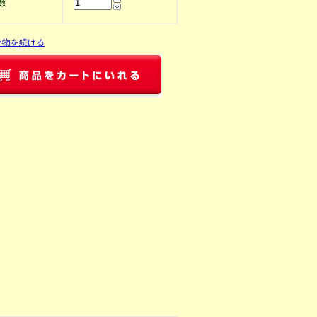
数
い物を続ける