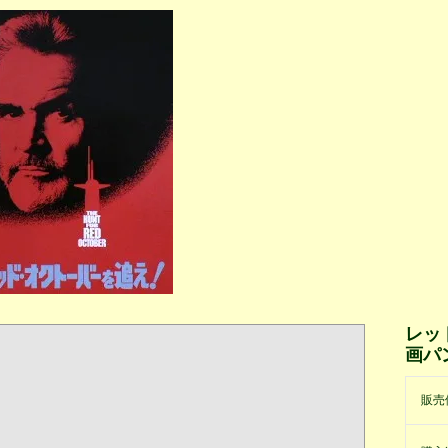
レッ
画パ
販売