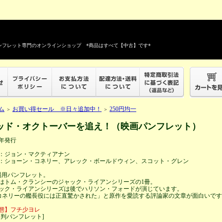
フレット専門のオンラインショップ *商品はすべて【中古】です*
ム
お買い得セール ※日々追加中！
250円均一
＞
＞
ッド・オクトーバーを追え！（映画パンフレット）
0年発行
：ジョン・マクティアナン
：ショーン・コネリー、アレック・ボールドウィン、スコット・グレン
場用パンフレット。
はトム・クランシーのジャック・ライアンシリーズの1冊。
ック・ライアンシリーズは後でハリソン・フォードが演じています。
コネリーの艦長役には正直驚かされた」と原作を愛読する評論家の文章が面白いで
態】フチ少ヨレ
４判パンフレット]