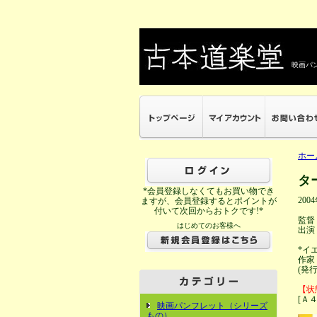
映画パン
ホー
タ
*会員登録しなくてもお買い物でき
200
ますが、会員登録するとポイントが
付いて次回からおトクです!*
監督
はじめてのお客様へ
出演
*イ
作家
(発
【状
[Ａ
映画パンフレット（シリーズ
もの）