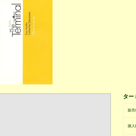
ター
販売
購入