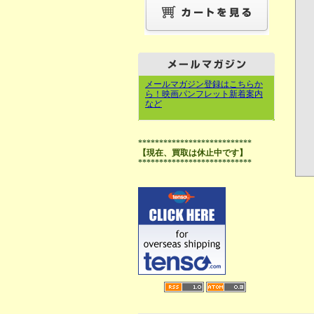
メールマガジン登録はこちらか
ら！映画パンフレット新着案内
など
***************************
【現在、買取は休止中です】
***************************