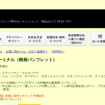
フレット専門のオンラインショップ *商品はすべて【中古】です*
ム
お買い得セール ※日々追加中！
250円均一
＞
＞
ーミナル（映画パンフレット）
4年発行
：スティーヴン・スピルバーグ
：トム・ハンクス、キャサリン・ゼタ＝ジョーンズ、スタンリートゥッチ、ディエ
エローの表紙とページデザインが印象的な劇場用パンフレット。
・中上紀レビュー「優しいノックが聞こえる」、トム来日記者会見レポート、プロ
行：東宝)
態】内側に前売りチケット半券貼付
４判パンフレット]