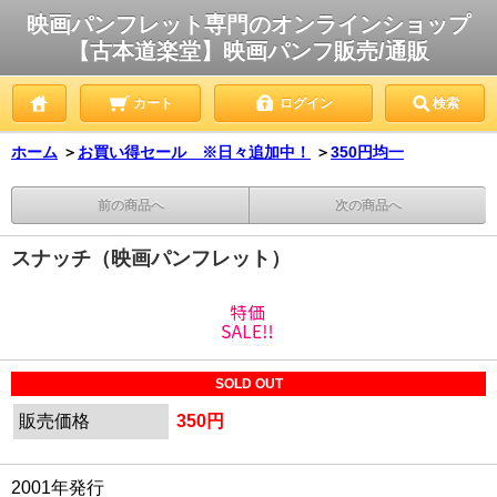
映画パンフレット専門のオンラインショップ
【古本道楽堂】映画パンフ販売/通販
カート
ログイン
検索
ホーム
＞
お買い得セール ※日々追加中！
＞
350円均一
前の商品へ
次の商品へ
スナッチ（映画パンフレット）
SOLD OUT
販売価格
350円
2001年発行