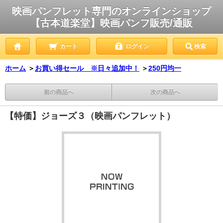
映画パンフレット専門のオンラインショップ
【古本道楽堂】映画パンフ販売/通販
カート
ログイン
検索
ホーム
＞
お買い得セール ※日々追加中！
＞
250円均一
前の商品へ
次の商品へ
【特価】ジョーズ３（映画パンフレット）