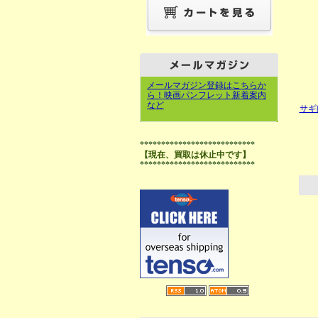
メールマガジン登録はこちらか
ら！映画パンフレット新着案内
など
サギ
***************************
【現在、買取は休止中です】
***************************