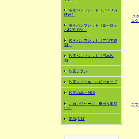
映画パンフレット（アメリカ
映画）
ス
スタ
映画パンフレット（ヨーロッ
パ映画ほか）
映画パンフレット（アジア映
画）
映画パンフレット（日本映
画）
映画チラシ
映画スチール・ロビーカード
映画の本・雑誌
お買い得セール ※日々追加
スプ
中！
新着(7/14)