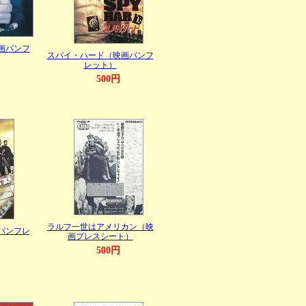
画パンフ
スパイ・ハード（映画パンフ
レット）
500円
ラルフ一世はアメリカン（映
パンフレ
画プレスシート）
500円