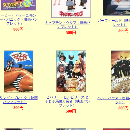
クービー・ドゥー２/モン
ー・パニック（映画パン
ガーフィールド（映
キャプテン・ウルフ（映画パ
フレット）
レット）
ンフレット）
800円
500円
500円
ビバリー・ヒルビリーズ/じ
リング・ブレイク（映画
ペントハウス（映画
ゃじゃ馬億万長者（映画パン
パンフレット）
ット）
フレット）
500円
800円
500円