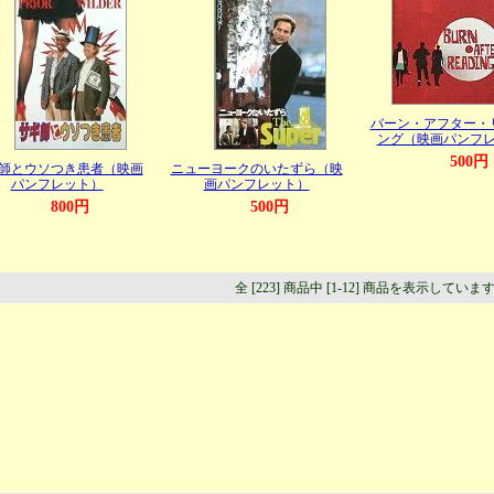
バーン・アフター・
ング（映画パンフ
500円
師とウソつき患者（映画
ニューヨークのいたずら（映
パンフレット）
画パンフレット）
800円
500円
全 [223] 商品中 [1-12] 商品を表示していま