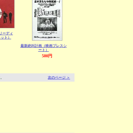
リーディ
レット）
最新絶叫計画（映画プレスシ
ート）
500円
す。
次のページ ＞