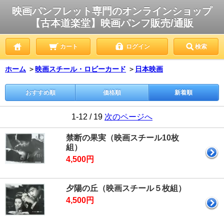
映画パンフレット専門のオンラインショップ
【古本道楽堂】映画パンフ販売/通販
カート
ログイン
検索
ホーム
＞
映画スチール・ロビーカード
＞
日本映画
おすすめ順
価格順
新着順
1-12 / 19
次のページへ
禁断の果実（映画スチール10枚
組）
4,500円
夕陽の丘（映画スチール５枚組）
4,500円